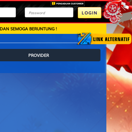
LOGIN
TUNG !
LINK ALTERNATIF 1
PROVIDER
LINK ALTERNATIF 2
LINK ALTERNATIF 3