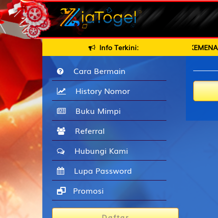
INE TERBESAR DAN TERPERCAYA, KEMENANGAN BERAPAPUN PA
Info Terkini:
Cara Bermain
History Nomor
Buku Mimpi
Referral
Hubungi Kami
Lupa Password
Promosi
Daftar